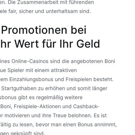
en. Die Zusammenarbeit mit führenden
ele fair, sicher und unterhaltsam sind.
Promotionen bei
r Wert für Ihr Geld
eines Online-Casinos sind die angebotenen Boni
ue Spieler mit einem attraktiven
nem Einzahlungsbonus und Freispielen besteht.
r Startguthaben zu erhöhen und somit länger
bonus gibt es regelmäßig weitere
Boni, Freispiele-Aktionen und Cashback-
r motivieren und ihre Treue belohnen. Es ist
ältig zu lesen, bevor man einen Bonus annimmt,
gen geknüpft sind.