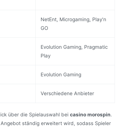
NetEnt, Microgaming, Play'n
GO
Evolution Gaming, Pragmatic
Play
Evolution Gaming
Verschiedene Anbieter
ick über die Spielauswahl bei
casino morospin
.
 Angebot ständig erweitert wird, sodass Spieler