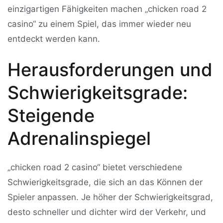
einzigartigen Fähigkeiten machen „chicken road 2
casino“ zu einem Spiel, das immer wieder neu
entdeckt werden kann.
Herausforderungen und
Schwierigkeitsgrade:
Steigende
Adrenalinspiegel
„chicken road 2 casino“ bietet verschiedene
Schwierigkeitsgrade, die sich an das Können der
Spieler anpassen. Je höher der Schwierigkeitsgrad,
desto schneller und dichter wird der Verkehr, und