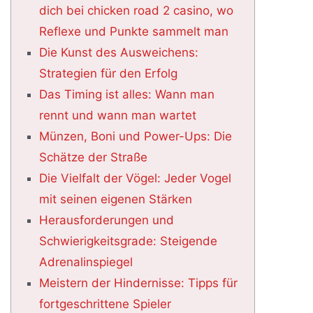
dich bei chicken road 2 casino, wo
Reflexe und Punkte sammelt man
Die Kunst des Ausweichens:
Strategien für den Erfolg
Das Timing ist alles: Wann man
rennt und wann man wartet
Münzen, Boni und Power-Ups: Die
Schätze der Straße
Die Vielfalt der Vögel: Jeder Vogel
mit seinen eigenen Stärken
Herausforderungen und
Schwierigkeitsgrade: Steigende
Adrenalinspiegel
Meistern der Hindernisse: Tipps für
fortgeschrittene Spieler