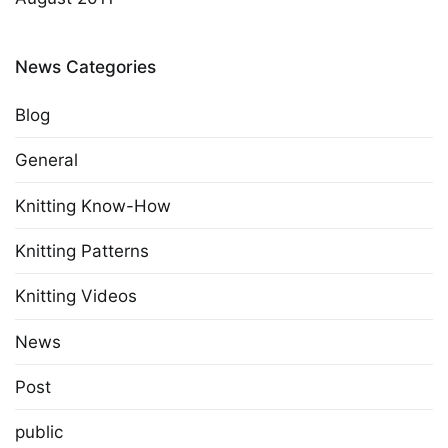
News Categories
Blog
General
Knitting Know-How
Knitting Patterns
Knitting Videos
News
Post
public