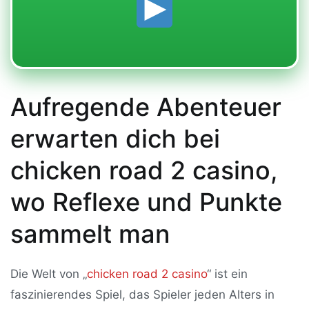
Aufregende Abenteuer
erwarten dich bei
chicken road 2 casino,
wo Reflexe und Punkte
sammelt man
Die Welt von „
chicken road 2 casino
“ ist ein
faszinierendes Spiel, das Spieler jeden Alters in