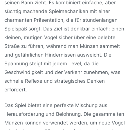
seinen Bann zieht. Es kombiniert einfache, aber
süchtig machende Spielmechaniken mit einer
charmanten Präsentation, die für stundenlangen
Spielspaß sorgt. Das Ziel ist denkbar einfach: einen
kleinen, mutigen Vogel sicher über eine belebte
Straße zu führen, während man Münzen sammelt
und gefährlichen Hindernissen ausweicht. Die
Spannung steigt mit jedem Level, da die
Geschwindigkeit und der Verkehr zunehmen, was
schnelle Reflexe und strategisches Denken
erfordert.
Das Spiel bietet eine perfekte Mischung aus
Herausforderung und Belohnung. Die gesammelten
Münzen können verwendet werden, um neue Vögel