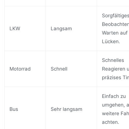
Sorgfältige
Beobachte
LKW
Langsam
Warten auf
Lücken.
Schnelles
Motorrad
Schnell
Reagieren 
präzises Ti
Einfach zu
umgehen, a
Bus
Sehr langsam
weitere Fa
achten.