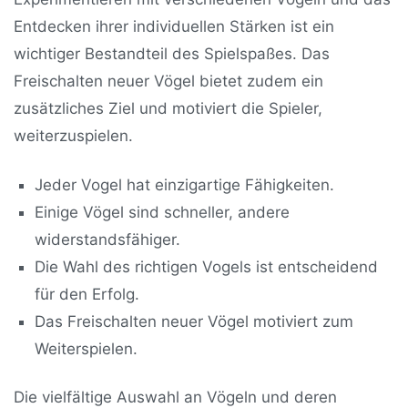
Entdecken ihrer individuellen Stärken ist ein
wichtiger Bestandteil des Spielspaßes. Das
Freischalten neuer Vögel bietet zudem ein
zusätzliches Ziel und motiviert die Spieler,
weiterzuspielen.
Jeder Vogel hat einzigartige Fähigkeiten.
Einige Vögel sind schneller, andere
widerstandsfähiger.
Die Wahl des richtigen Vogels ist entscheidend
für den Erfolg.
Das Freischalten neuer Vögel motiviert zum
Weiterspielen.
Die vielfältige Auswahl an Vögeln und deren