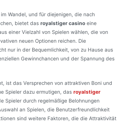
 im Wandel, und für diejenigen, die nach
chen, bietet das
royalstiger casino
eine
aus einer Vielzahl von Spielen wählen, die von
ovativen neuen Optionen reichen. Die
cht nur in der Bequemlichkeit, von zu Hause aus
tenziellen Gewinnchancen und der Spannung des
eht, ist das Versprechen von attraktiven Boni und
e Spieler dazu ermutigen, das
royalstiger
e Spieler durch regelmäßige Belohnungen
Auswahl an Spielen, die Benutzerfreundlichkeit
ionen sind weitere Faktoren, die die Attraktivität