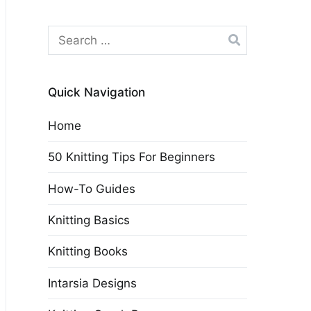
Search
for:
Quick Navigation
Home
50 Knitting Tips For Beginners
How-To Guides
Knitting Basics
Knitting Books
Intarsia Designs