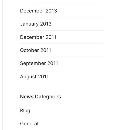
December 2013
January 2013
December 2011
October 2011
September 2011
August 2011
News Categories
Blog
General