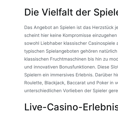
Die Vielfalt der Spie
Das Angebot an Spielen ist das Herzstück 
scheint hier keine Kompromisse einzugehen
sowohl Liebhaber klassischer Casinospiele 
typischen Spielangeboten gehören natürlich 
klassischen Fruchtmaschinen bis hin zu mo
und innovativen Bonusfunktionen. Diese Slot
Spielern ein immersives Erlebnis. Darüber hi
Roulette, Blackjack, Baccarat und Poker in
unterschiedlichen Vorlieben der Spieler ger
Live-Casino-Erlebni