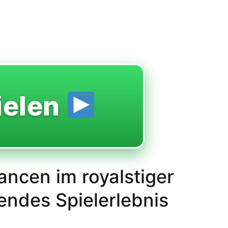
ielen
ancen im royalstiger
endes Spielerlebnis