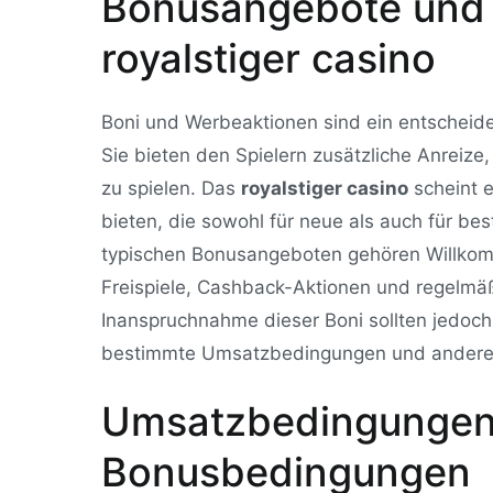
Bonusangebote und 
royalstiger casino
Boni und Werbeaktionen sind ein entscheide
Sie bieten den Spielern zusätzliche Anreize,
zu spielen. Das
royalstiger casino
scheint e
bieten, die sowohl für neue als auch für bes
typischen Bonusangeboten gehören Willkomm
Freispiele, Cashback-Aktionen und regelmä
Inanspruchnahme dieser Boni sollten jedoch 
bestimmte Umsatzbedingungen und andere
Umsatzbedingungen
Bonusbedingungen