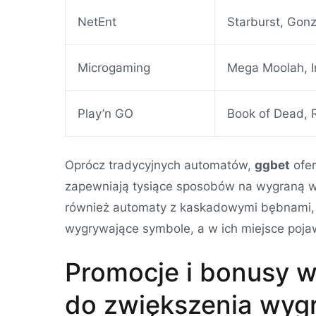
NetEnt
Starburst, Gonz
Microgaming
Mega Moolah, 
Play’n GO
Book of Dead, R
Oprócz tradycyjnych automatów,
ggbet
ofer
zapewniają tysiące sposobów na wygraną w 
również automaty z kaskadowymi bębnami,
wygrywające symbole, a w ich miejsce pojaw
Promocje i bonusy w
do zwiększenia wyg