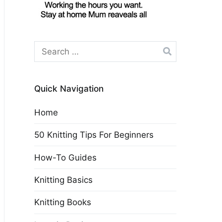
Search
for:
Quick Navigation
Home
50 Knitting Tips For Beginners
How-To Guides
Knitting Basics
Knitting Books