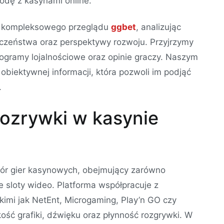
odę z kasynami online.
ie kompleksowego przeglądu
ggbet
, analizując
ieczeństwa oraz perspektywy rozwoju. Przyjrzymy
programy lojalnościowe oraz opinie graczy. Naszym
 obiektywnej informacji, która pozwoli im podjąć
.
 rozrywki w kasynie
ór gier kasynowych, obejmujący zarówno
e sloty wideo. Platforma współpracuje z
mi jak NetEnt, Microgaming, Play’n GO czy
ość grafiki, dźwięku oraz płynność rozgrywki. W