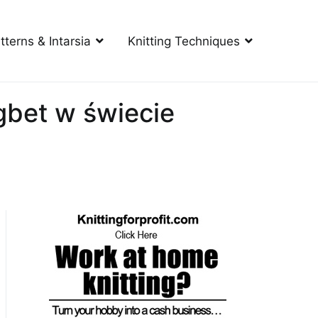
tterns & Intarsia
Knitting Techniques
gbet w świecie