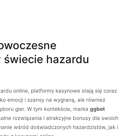
 nowoczesne
 świecie hazardu
ardu online, platformy kasynowe stają się coraz
lko emocji i szansy na wygraną, ale również
yboru gier. W tym kontekście, marka
ggbet
ikalne rozwiązania i atrakcyjne bonusy dla swoich
nanie wśród doświadczonych hazardzistów, jak i