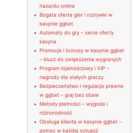
hazardu online
Bogata oferta gier i rozrywki w
kasynie ggbet
Automaty do gry – serce oferty
kasyna
Promocje i bonusy w kasynie ggbet
– klucz do zwiększenia wygranych
Program lojalnościowy i VIP –
nagrody dla stałych graczy
Bezpieczeństwo i regulacje prawne
w ggbet – graj bez obaw
Metody płatności – wygoda i
różnorodność
Obsługa klienta w kasynie ggbet –
pomoc w każdej sytuacji