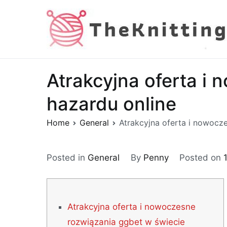
Skip
to
content
Atrakcyjna oferta i
hazardu online
Home
General
Atrakcyjna oferta i nowocz
Posted in
General
By
Penny
Posted on
Atrakcyjna oferta i nowoczesne
rozwiązania ggbet w świecie