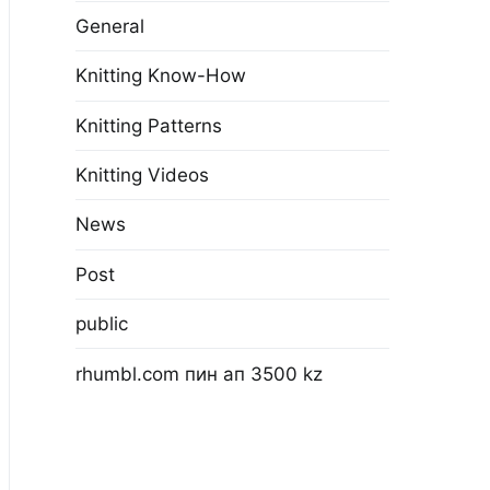
General
Knitting Know-How
Knitting Patterns
Knitting Videos
News
Post
public
rhumbl.com пин ап 3500 kz