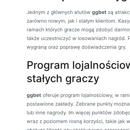
Jednym z głównych atutów
ggbet
są atrakc
zarówno nowym, jak i stałym klientom. Kasy
ramach których gracze mogą zdobyć darmow
także uczestniczyć w losowaniach nagród. 
wygraną oraz poprawę doświadczenia gry.
Program lojalnościow
stałych graczy
ggbet
oferuje program lojalnościowy, w ram
postawione zakłady. Zebrane punkty można
lub inne nagrody. Im więcej punktów zdobęd
wraz z poziomem rosną korzyści, takie jak 
obsługa klienta czy ekskluzywne zaproszen