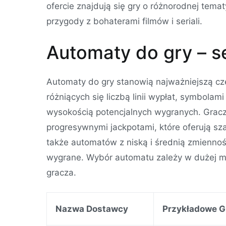
ofercie znajdują się gry o różnorodnej tem
przygody z bohaterami filmów i seriali.
Automaty do gry – s
Automaty do gry stanowią najważniejszą cz
różniących się liczbą linii wypłat, symbola
wysokością potencjalnych wygranych. Grac
progresywnymi jackpotami, które oferują s
także automatów z niską i średnią zmiennoś
wygrane. Wybór automatu zależy w dużej mie
gracza.
Nazwa Dostawcy
Przykładowe G