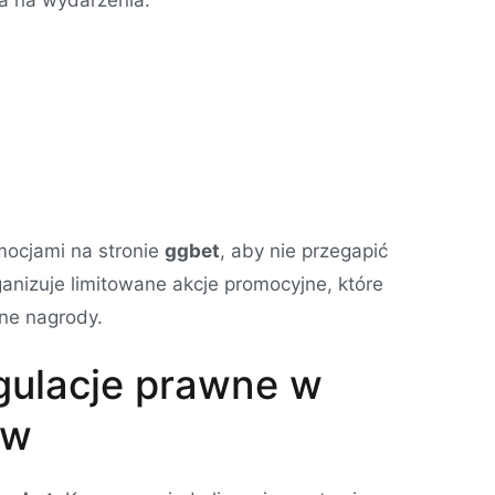
mocjami na stronie
ggbet
, aby nie przegapić
ganizuje limitowane akcje promocyjne, które
ne nagrody.
gulacje prawne w
aw