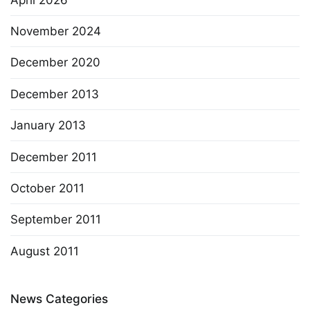
November 2024
December 2020
December 2013
January 2013
December 2011
October 2011
September 2011
August 2011
News Categories