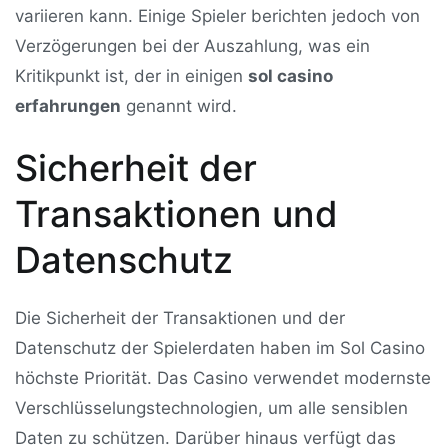
variieren kann. Einige Spieler berichten jedoch von
Verzögerungen bei der Auszahlung, was ein
Kritikpunkt ist, der in einigen
sol casino
erfahrungen
genannt wird.
Sicherheit der
Transaktionen und
Datenschutz
Die Sicherheit der Transaktionen und der
Datenschutz der Spielerdaten haben im Sol Casino
höchste Priorität. Das Casino verwendet modernste
Verschlüsselungstechnologien, um alle sensiblen
Daten zu schützen. Darüber hinaus verfügt das