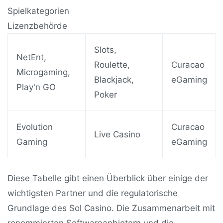
Spielkategorien
Lizenzbehörde
Slots,
NetEnt,
Roulette,
Curacao
Microgaming,
Blackjack,
eGaming
Play'n GO
Poker
Evolution
Curacao
Live Casino
Gaming
eGaming
Diese Tabelle gibt einen Überblick über einige der
wichtigsten Partner und die regulatorische
Grundlage des Sol Casino. Die Zusammenarbeit mit