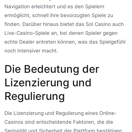
Navigation erleichtert und es den Spielern
ermöglicht, schnell ihre bevorzugten Spiele zu
finden. Darüber hinaus bietet das Sol Casino auch
Live-Casino-Spiele an, bei denen Spieler gegen
echte Dealer antreten können, was das Spielgefühl
noch intensiver macht.
Die Bedeutung der
Lizenzierung und
Regulierung
Die Lizenzierung und Regulierung eines Online-
Casinos sind entscheidende Faktoren, die die
Seriosität und Sicherheit der Plattform bestätigen.