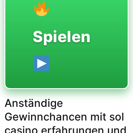
Spielen
Anständige
Gewinnchancen mit sol
casino erfahrungen und