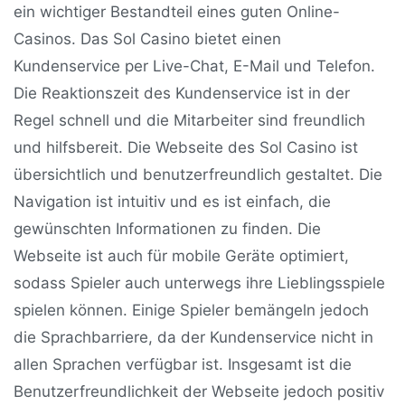
ein wichtiger Bestandteil eines guten Online-
Casinos. Das Sol Casino bietet einen
Kundenservice per Live-Chat, E-Mail und Telefon.
Die Reaktionszeit des Kundenservice ist in der
Regel schnell und die Mitarbeiter sind freundlich
und hilfsbereit. Die Webseite des Sol Casino ist
übersichtlich und benutzerfreundlich gestaltet. Die
Navigation ist intuitiv und es ist einfach, die
gewünschten Informationen zu finden. Die
Webseite ist auch für mobile Geräte optimiert,
sodass Spieler auch unterwegs ihre Lieblingsspiele
spielen können. Einige Spieler bemängeln jedoch
die Sprachbarriere, da der Kundenservice nicht in
allen Sprachen verfügbar ist. Insgesamt ist die
Benutzerfreundlichkeit der Webseite jedoch positiv