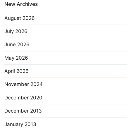
New Archives
August 2026
July 2026
June 2026
May 2026
April 2026
November 2024
December 2020
December 2013
January 2013