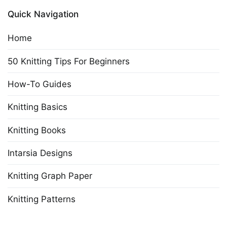
Quick Navigation
Home
50 Knitting Tips For Beginners
How-To Guides
Knitting Basics
Knitting Books
Intarsia Designs
Knitting Graph Paper
Knitting Patterns