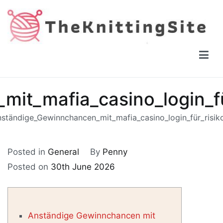
Skip
to
content
The Knitting Site
How to knit, free videos, free patterns
it_mafia_casino_login_für
ständige_Gewinnchancen_mit_mafia_casino_login_für_risiko
Posted in
General
By
Penny
Posted on
30th June 2026
Anständige Gewinnchancen mit