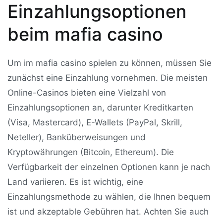
Einzahlungsoptionen
beim mafia casino
Um im mafia casino spielen zu können, müssen Sie
zunächst eine Einzahlung vornehmen. Die meisten
Online-Casinos bieten eine Vielzahl von
Einzahlungsoptionen an, darunter Kreditkarten
(Visa, Mastercard), E-Wallets (PayPal, Skrill,
Neteller), Banküberweisungen und
Kryptowährungen (Bitcoin, Ethereum). Die
Verfügbarkeit der einzelnen Optionen kann je nach
Land variieren. Es ist wichtig, eine
Einzahlungsmethode zu wählen, die Ihnen bequem
ist und akzeptable Gebühren hat. Achten Sie auch