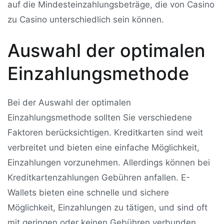
auf die Mindesteinzahlungsbeträge, die von Casino
zu Casino unterschiedlich sein können.
Auswahl der optimalen
Einzahlungsmethode
Bei der Auswahl der optimalen
Einzahlungsmethode sollten Sie verschiedene
Faktoren berücksichtigen. Kreditkarten sind weit
verbreitet und bieten eine einfache Möglichkeit,
Einzahlungen vorzunehmen. Allerdings können bei
Kreditkartenzahlungen Gebühren anfallen. E-
Wallets bieten eine schnelle und sichere
Möglichkeit, Einzahlungen zu tätigen, und sind oft
mit geringen oder keinen Gebühren verbunden.