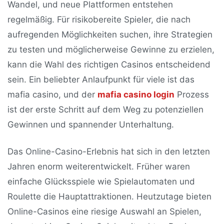
Wandel, und neue Plattformen entstehen
regelmäßig. Für risikobereite Spieler, die nach
aufregenden Möglichkeiten suchen, ihre Strategien
zu testen und möglicherweise Gewinne zu erzielen,
kann die Wahl des richtigen Casinos entscheidend
sein. Ein beliebter Anlaufpunkt für viele ist das
mafia casino, und der
mafia casino login
Prozess
ist der erste Schritt auf dem Weg zu potenziellen
Gewinnen und spannender Unterhaltung.
Das Online-Casino-Erlebnis hat sich in den letzten
Jahren enorm weiterentwickelt. Früher waren
einfache Glücksspiele wie Spielautomaten und
Roulette die Hauptattraktionen. Heutzutage bieten
Online-Casinos eine riesige Auswahl an Spielen,