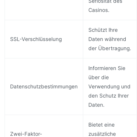
Seriosität des
Casinos.
Schützt Ihre
SSL-Verschlüsselung
Daten während
der Übertragung.
Informieren Sie
über die
Datenschutzbestimmungen
Verwendung und
den Schutz Ihrer
Daten.
Bietet eine
Zwei-Faktor-
zusätzliche