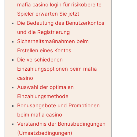
mafia casino login für risikobereite
Spieler erwarten Sie jetzt
Die Bedeutung des Benutzerkontos
und die Registrierung
Sicherheitsmaßnahmen beim
Erstellen eines Kontos
Die verschiedenen
Einzahlungsoptionen beim mafia
casino
Auswahl der optimalen
Einzahlungsmethode
Bonusangebote und Promotionen
beim mafia casino
Verständnis der Bonusbedingungen
(Umsatzbedingungen)