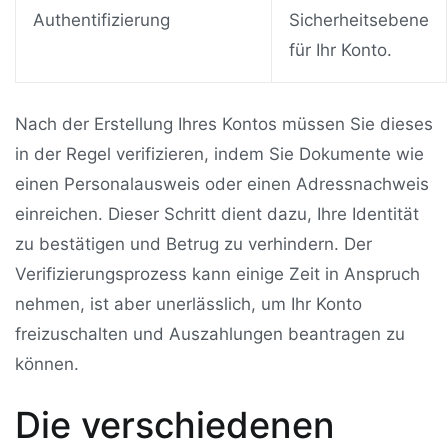
Authentifizierung
Sicherheitsebene
für Ihr Konto.
Nach der Erstellung Ihres Kontos müssen Sie dieses
in der Regel verifizieren, indem Sie Dokumente wie
einen Personalausweis oder einen Adressnachweis
einreichen. Dieser Schritt dient dazu, Ihre Identität
zu bestätigen und Betrug zu verhindern. Der
Verifizierungsprozess kann einige Zeit in Anspruch
nehmen, ist aber unerlässlich, um Ihr Konto
freizuschalten und Auszahlungen beantragen zu
können.
Die verschiedenen