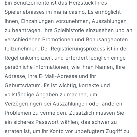
Ein Benutzerkonto ist das Herzstück Ihres
Spielerlebnisses im mafia casino. Es ermöglicht
Ihnen, Einzahlungen vorzunehmen, Auszahlungen
zu beantragen, Ihre Spielhistorie einzusehen und an
verschiedenen Promotionen und Bonusangeboten
teilzunehmen. Der Registrierungsprozess ist in der
Regel unkompliziert und erfordert lediglich einige
persönliche Informationen, wie Ihren Namen, Ihre
Adresse, Ihre E-Mail-Adresse und Ihr
Geburtsdatum. Es ist wichtig, korrekte und
vollständige Angaben zu machen, um
Verzögerungen bei Auszahlungen oder anderen
Problemen zu vermeiden. Zusätzlich müssen Sie
ein sicheres Passwort wählen, das schwer zu
erraten ist, um Ihr Konto vor unbefugtem Zugriff zu