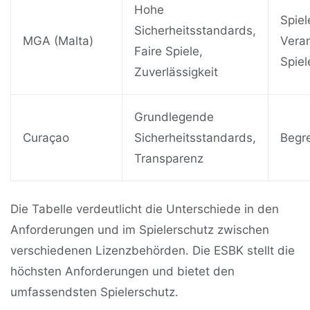
Hohe
Spie
Sicherheitsstandards,
MGA (Malta)
Vera
Faire Spiele,
Spiel
Zuverlässigkeit
Grundlegende
Curaçao
Sicherheitsstandards,
Begre
Transparenz
Die Tabelle verdeutlicht die Unterschiede in den
Anforderungen und im Spielerschutz zwischen
verschiedenen Lizenzbehörden. Die ESBK stellt die
höchsten Anforderungen und bietet den
umfassendsten Spielerschutz.