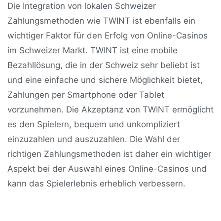
Die Integration von lokalen Schweizer
Zahlungsmethoden wie TWINT ist ebenfalls ein
wichtiger Faktor für den Erfolg von Online-Casinos
im Schweizer Markt. TWINT ist eine mobile
Bezahllösung, die in der Schweiz sehr beliebt ist
und eine einfache und sichere Möglichkeit bietet,
Zahlungen per Smartphone oder Tablet
vorzunehmen. Die Akzeptanz von TWINT ermöglicht
es den Spielern, bequem und unkompliziert
einzuzahlen und auszuzahlen. Die Wahl der
richtigen Zahlungsmethoden ist daher ein wichtiger
Aspekt bei der Auswahl eines Online-Casinos und
kann das Spielerlebnis erheblich verbessern.