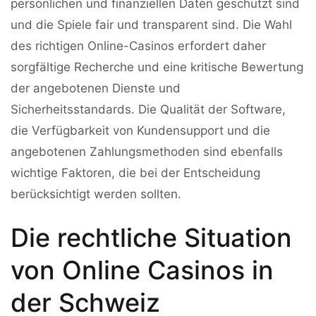
persönlichen und finanziellen Daten geschützt sind
und die Spiele fair und transparent sind. Die Wahl
des richtigen Online-Casinos erfordert daher
sorgfältige Recherche und eine kritische Bewertung
der angebotenen Dienste und
Sicherheitsstandards. Die Qualität der Software,
die Verfügbarkeit von Kundensupport und die
angebotenen Zahlungsmethoden sind ebenfalls
wichtige Faktoren, die bei der Entscheidung
berücksichtigt werden sollten.
Die rechtliche Situation
von Online Casinos in
der Schweiz