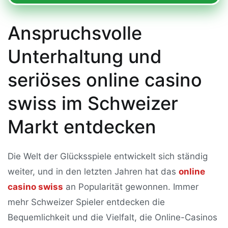
Anspruchsvolle
Unterhaltung und
seriöses online casino
swiss im Schweizer
Markt entdecken
Die Welt der Glücksspiele entwickelt sich ständig
weiter, und in den letzten Jahren hat das
online
casino swiss
an Popularität gewonnen. Immer
mehr Schweizer Spieler entdecken die
Bequemlichkeit und die Vielfalt, die Online-Casinos