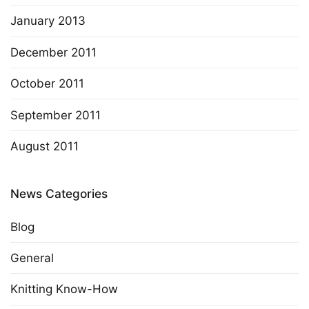
January 2013
December 2011
October 2011
September 2011
August 2011
News Categories
Blog
General
Knitting Know-How