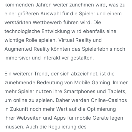
kommenden Jahren weiter zunehmen wird, was zu
einer größeren Auswahl für die Spieler und einem
verstärkten Wettbewerb führen wird. Die
technologische Entwicklung wird ebenfalls eine
wichtige Rolle spielen. Virtual Reality und
Augmented Reality könnten das Spielerlebnis noch
immersiver und interaktiver gestalten.
Ein weiterer Trend, der sich abzeichnet, ist die
zunehmende Bedeutung von Mobile Gaming. Immer
mehr Spieler nutzen ihre Smartphones und Tablets,
um online zu spielen. Daher werden Online-Casinos
in Zukunft noch mehr Wert auf die Optimierung
ihrer Webseiten und Apps für mobile Geräte legen
müssen. Auch die Regulierung des