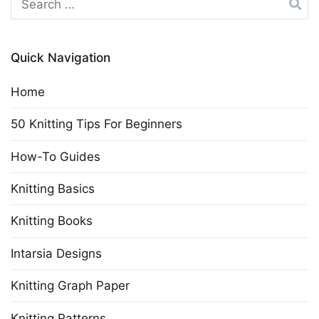
for:
Quick Navigation
Home
50 Knitting Tips For Beginners
How-To Guides
Knitting Basics
Knitting Books
Intarsia Designs
Knitting Graph Paper
Knitting Patterns