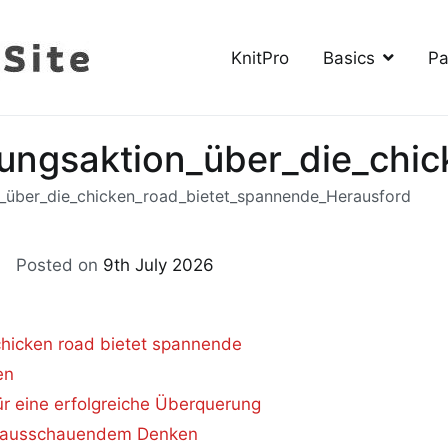
KnitPro
Basics
Pa
The Knitting Site
How to knit, free videos, free patterns
tungsaktion_über_die_chi
n_über_die_chicken_road_bietet_spannende_Herausford
Posted on
9th July 2026
on_über_die_chicken_road_bietet_spannende_Herausfor
chicken road bietet spannende
en
ür eine erfolgreiche Überquerung
vorausschauendem Denken