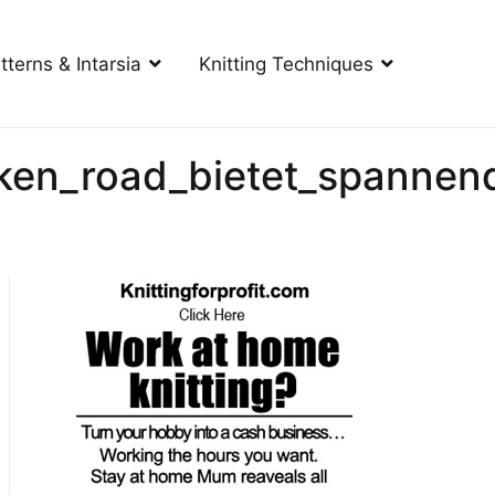
tterns & Intarsia
Knitting Techniques
cken_road_bietet_spannen
d