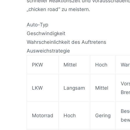
schneller Reaktionszeit und vorausschauend
„chicken road“ zu meistern.
Auto-Typ
Geschwindigkeit
Wahrscheinlichkeit des Auftretens
Ausweichstrategie
PKW
Mittel
Hoch
War
Vor
LKW
Langsam
Mittel
Bre
Bes
Motorrad
Hoch
Gering
be