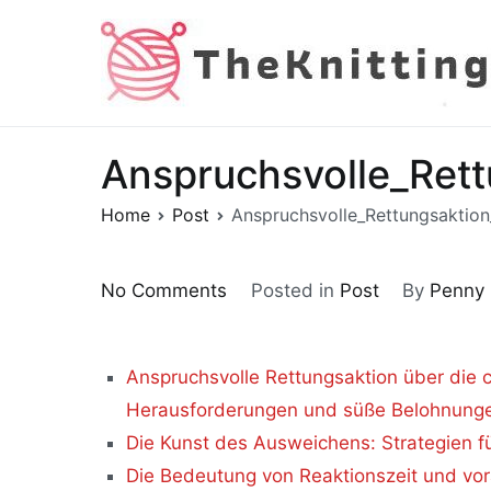
Skip
to
content
Anspruchsvolle_Ret
Home
Post
Anspruchsvolle_Rettungsaktio
on
No Comments
Posted in
Post
By
Penny
Anspruchsvolle_Rettungsakti
Anspruchsvolle Rettungsaktion über die 
Herausforderungen und süße Belohnung
Die Kunst des Ausweichens: Strategien f
Die Bedeutung von Reaktionszeit und 