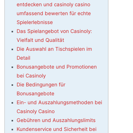
entdecken und casinoly casino
umfassend bewerten für echte
Spielerlebnisse
Das Spielangebot von Casinoly:
Vielfalt und Qualität
Die Auswahl an Tischspielen im
Detail
Bonusangebote und Promotionen
bei Casinoly
Die Bedingungen für
Bonusangebote
Ein- und Auszahlungsmethoden bei
Casinoly Casino
Gebühren und Auszahlungslimits
Kundenservice und Sicherheit bei