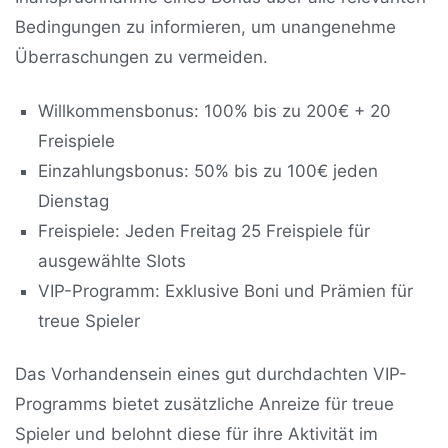
Bedingungen zu informieren, um unangenehme
Überraschungen zu vermeiden.
Willkommensbonus: 100% bis zu 200€ + 20
Freispiele
Einzahlungsbonus: 50% bis zu 100€ jeden
Dienstag
Freispiele: Jeden Freitag 25 Freispiele für
ausgewählte Slots
VIP-Programm: Exklusive Boni und Prämien für
treue Spieler
Das Vorhandensein eines gut durchdachten VIP-
Programms bietet zusätzliche Anreize für treue
Spieler und belohnt diese für ihre Aktivität im