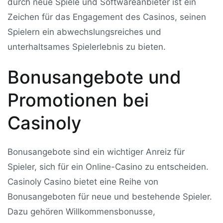
durch neue Spiele und Softwareanbieter ist ein
Zeichen für das Engagement des Casinos, seinen
Spielern ein abwechslungsreiches und
unterhaltsames Spielerlebnis zu bieten.
Bonusangebote und
Promotionen bei
Casinoly
Bonusangebote sind ein wichtiger Anreiz für
Spieler, sich für ein Online-Casino zu entscheiden.
Casinoly Casino bietet eine Reihe von
Bonusangeboten für neue und bestehende Spieler.
Dazu gehören Willkommensbonusse,