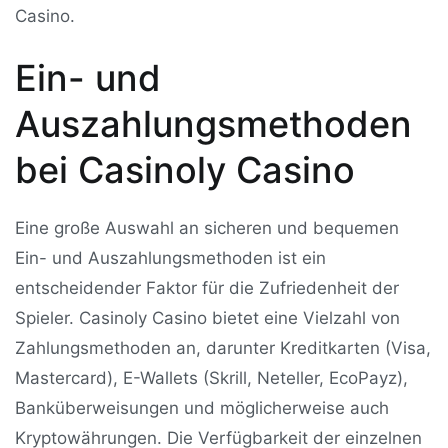
Casino.
Ein- und
Auszahlungsmethoden
bei Casinoly Casino
Eine große Auswahl an sicheren und bequemen
Ein- und Auszahlungsmethoden ist ein
entscheidender Faktor für die Zufriedenheit der
Spieler. Casinoly Casino bietet eine Vielzahl von
Zahlungsmethoden an, darunter Kreditkarten (Visa,
Mastercard), E-Wallets (Skrill, Neteller, EcoPayz),
Banküberweisungen und möglicherweise auch
Kryptowährungen. Die Verfügbarkeit der einzelnen