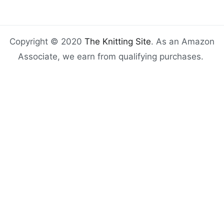
Copyright © 2020
The Knitting Site
. As an Amazon
Associate, we earn from qualifying purchases.