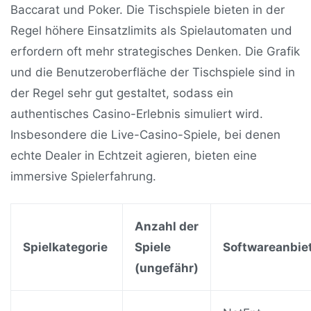
Baccarat und Poker. Die Tischspiele bieten in der
Regel höhere Einsatzlimits als Spielautomaten und
erfordern oft mehr strategisches Denken. Die Grafik
und die Benutzeroberfläche der Tischspiele sind in
der Regel sehr gut gestaltet, sodass ein
authentisches Casino-Erlebnis simuliert wird.
Insbesondere die Live-Casino-Spiele, bei denen
echte Dealer in Echtzeit agieren, bieten eine
immersive Spielerfahrung.
Anzahl der
Spielkategorie
Spiele
Softwareanbie
(ungefähr)