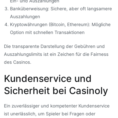
Ein- und Auszahlungen
Banküberweisung: Sichere, aber oft langsamere
Auszahlungen
Kryptowährungen (Bitcoin, Ethereum): Mögliche
Option mit schnellen Transaktionen
Die transparente Darstellung der Gebühren und
Auszahlungslimits ist ein Zeichen für die Fairness
des Casinos.
Kundenservice und
Sicherheit bei Casinoly
Ein zuverlässiger und kompetenter Kundenservice
ist unerlässlich, um Spieler bei Fragen oder