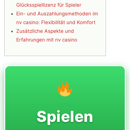
Glücksspiellizenz für Spieler
Ein- und Auszahlungsmethoden im
nv casino: Flexibilität und Komfort
Zusätzliche Aspekte und
Erfahrungen mit nv casino
Spielen