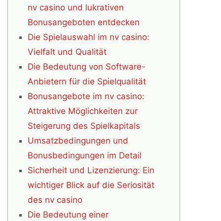
nv casino und lukrativen
Bonusangeboten entdecken
Die Spielauswahl im nv casino:
Vielfalt und Qualität
Die Bedeutung von Software-
Anbietern für die Spielqualität
Bonusangebote im nv casino:
Attraktive Möglichkeiten zur
Steigerung des Spielkapitals
Umsatzbedingungen und
Bonusbedingungen im Detail
Sicherheit und Lizenzierung: Ein
wichtiger Blick auf die Seriosität
des nv casino
Die Bedeutung einer