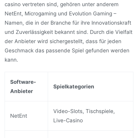
casino
vertreten sind, gehören unter anderem
NetEnt, Microgaming und Evolution Gaming –
Namen, die in der Branche für ihre Innovationskraft
und Zuverlässigkeit bekannt sind. Durch die Vielfalt
der Anbieter wird sichergestellt, dass für jeden
Geschmack das passende Spiel gefunden werden
kann.
Software-
Spielkategorien
Anbieter
Video-Slots, Tischspiele,
NetEnt
Live-Casino