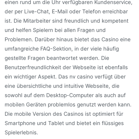
einen rund um die Uhr verfügbaren Kundenservice,
der per Live-Chat, E-Mail oder Telefon erreichbar
ist. Die Mitarbeiter sind freundlich und kompetent
und helfen Spielern bei allen Fragen und
Problemen. Darüber hinaus bietet das Casino eine
umfangreiche FAQ-Sektion, in der viele häufig
gestellte Fragen beantwortet werden. Die
Benutzerfreundlichkeit der Webseite ist ebenfalls
ein wichtiger Aspekt. Das
nv casino
verfügt über
eine übersichtliche und intuitive Webseite, die
sowohl auf dem Desktop-Computer als auch auf
mobilen Geräten problemlos genutzt werden kann.
Die mobile Version des Casinos ist optimiert für
Smartphone und Tablet und bietet ein flüssiges
Spielerlebnis.