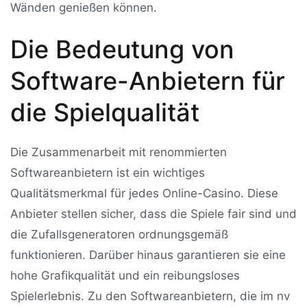
Wänden genießen können.
Die Bedeutung von
Software-Anbietern für
die Spielqualität
Die Zusammenarbeit mit renommierten
Softwareanbietern ist ein wichtiges
Qualitätsmerkmal für jedes Online-Casino. Diese
Anbieter stellen sicher, dass die Spiele fair sind und
die Zufallsgeneratoren ordnungsgemäß
funktionieren. Darüber hinaus garantieren sie eine
hohe Grafikqualität und ein reibungsloses
Spielerlebnis. Zu den Softwareanbietern, die im
nv