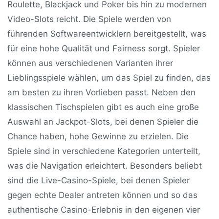
Roulette, Blackjack und Poker bis hin zu modernen
Video-Slots reicht. Die Spiele werden von
führenden Softwareentwicklern bereitgestellt, was
für eine hohe Qualität und Fairness sorgt. Spieler
können aus verschiedenen Varianten ihrer
Lieblingsspiele wählen, um das Spiel zu finden, das
am besten zu ihren Vorlieben passt. Neben den
klassischen Tischspielen gibt es auch eine große
Auswahl an Jackpot-Slots, bei denen Spieler die
Chance haben, hohe Gewinne zu erzielen. Die
Spiele sind in verschiedene Kategorien unterteilt,
was die Navigation erleichtert. Besonders beliebt
sind die Live-Casino-Spiele, bei denen Spieler
gegen echte Dealer antreten können und so das
authentische Casino-Erlebnis in den eigenen vier