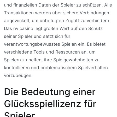
und finanziellen Daten der Spieler zu schützen. Alle
Transaktionen werden über sichere Verbindungen
abgewickelt, um unbefugten Zugriff zu verhindern.
Das
nv casino
legt großen Wert auf den Schutz
seiner Spieler und setzt sich für
verantwortungsbewusstes Spielen ein. Es bietet
verschiedene Tools und Ressourcen an, um
Spielern zu helfen, ihre Spielgewohnheiten zu
kontrollieren und problematischem Spielverhalten
vorzubeugen.
Die Bedeutung einer
Glücksspiellizenz für
Spieler