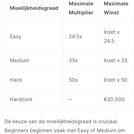
Maximale
Maximale
Moeilijkheidsgraad
Multiplier
Winst
Inzet x
Easy
24.5x
24.5
Medium
35x
Inzet x 35
Hard
50x
Inzet x 50
Hardcore
–
€20.000
De keuze van de moeilijkheidsgraad is cruciaal.
Beginners beginnen vaak met Easy of Medium om