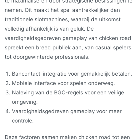
te maximaliseren door strategische beslissingen te
nemen. Dit maakt het spel aantrekkelijker dan
traditionele slotmachines, waarbij de uitkomst
volledig afhankelijk is van geluk. De
vaardigheidsgedreven gameplay van chicken road
spreekt een breed publiek aan, van casual spelers
tot doorgewinterde professionals.
Bancontact-integratie voor gemakkelijk betalen.
Mobiele interface voor spelen onderweg.
Naleving van de BGC-regels voor een veilige
omgeving.
Vaardigheidsgedreven gameplay voor meer
controle.
Deze factoren samen maken chicken road tot een