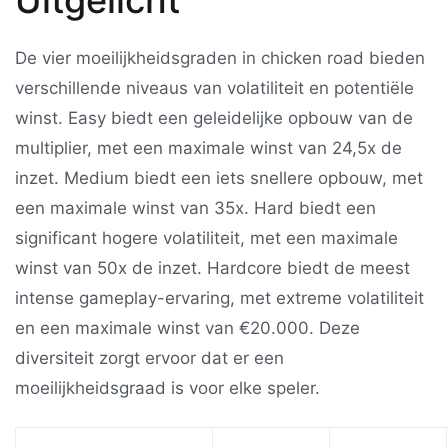
Uitgelicht
De vier moeilijkheidsgraden in chicken road bieden
verschillende niveaus van volatiliteit en potentiële
winst. Easy biedt een geleidelijke opbouw van de
multiplier, met een maximale winst van 24,5x de
inzet. Medium biedt een iets snellere opbouw, met
een maximale winst van 35x. Hard biedt een
significant hogere volatiliteit, met een maximale
winst van 50x de inzet. Hardcore biedt de meest
intense gameplay-ervaring, met extreme volatiliteit
en een maximale winst van €20.000. Deze
diversiteit zorgt ervoor dat er een
moeilijkheidsgraad is voor elke speler.