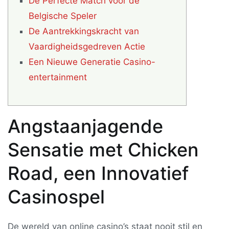
De Perfecte Match voor de
Belgische Speler
De Aantrekkingskracht van
Vaardigheidsgedreven Actie
Een Nieuwe Generatie Casino-
entertainment
Angstaanjagende
Sensatie met Chicken
Road, een Innovatief
Casinospel
De wereld van online casino’s staat nooit stil en