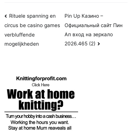
Post
Rituele spanning en
Pin Up Казино –
Официальный сайт Пин
circus be casino games
navigation
Ап вход на зеркало
verbluffende
2026.465 (2)
mogelijkheden