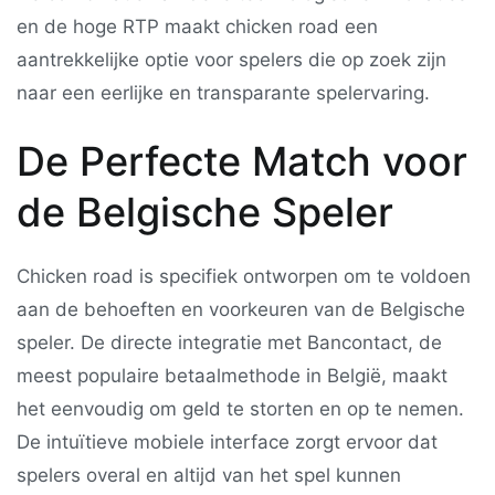
en de hoge RTP maakt chicken road een
aantrekkelijke optie voor spelers die op zoek zijn
naar een eerlijke en transparante spelervaring.
De Perfecte Match voor
de Belgische Speler
Chicken road is specifiek ontworpen om te voldoen
aan de behoeften en voorkeuren van de Belgische
speler. De directe integratie met Bancontact, de
meest populaire betaalmethode in België, maakt
het eenvoudig om geld te storten en op te nemen.
De intuïtieve mobiele interface zorgt ervoor dat
spelers overal en altijd van het spel kunnen