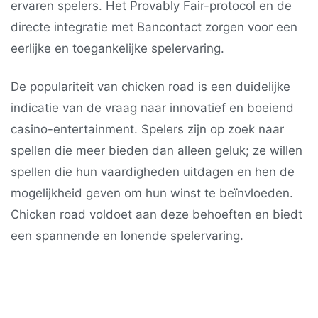
ervaren spelers. Het Provably Fair-protocol en de
directe integratie met Bancontact zorgen voor een
eerlijke en toegankelijke spelervaring.
De populariteit van chicken road is een duidelijke
indicatie van de vraag naar innovatief en boeiend
casino-entertainment. Spelers zijn op zoek naar
spellen die meer bieden dan alleen geluk; ze willen
spellen die hun vaardigheden uitdagen en hen de
mogelijkheid geven om hun winst te beïnvloeden.
Chicken road voldoet aan deze behoeften en biedt
een spannende en lonende spelervaring.