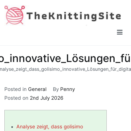
Skip
to
content
The Knitting Site
How to knit, free videos, free patterns
o_innovative_Lösungen_fü
nalyse_zeigt_dass_golisimo_innovative_Lösungen_für_digit
Posted in
General
By
Penny
Posted on
2nd July 2026
Analyse zeigt, dass golisimo