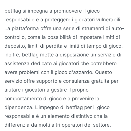
betflag si impegna a promuovere il gioco
responsabile e a proteggere i giocatori vulnerabili.
La piattaforma offre una serie di strumenti di auto-
controllo, come la possibilità di impostare limiti di
deposito, limiti di perdita e limiti di tempo di gioco.
Inoltre, betflag mette a disposizione un servizio di
assistenza dedicato ai giocatori che potrebbero
avere problemi con il gioco d'azzardo. Questo
servizio offre supporto e consulenza gratuita per
aiutare i giocatori a gestire il proprio
comportamento di gioco e a prevenire la
dipendenza. L'impegno di betflag per il gioco
responsabile è un elemento distintivo che la
differenzia da molti altri operatori del settore.