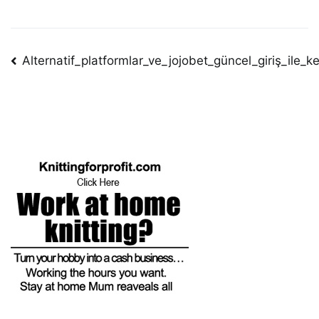
Post
Alternatif_platformlar_ve_jojobet_güncel_giriş_ile_ke
navigation