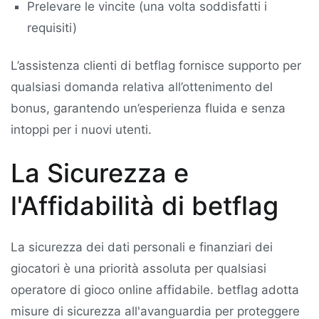
Prelevare le vincite (una volta soddisfatti i
requisiti)
L’assistenza clienti di betflag fornisce supporto per
qualsiasi domanda relativa all’ottenimento del
bonus, garantendo un’esperienza fluida e senza
intoppi per i nuovi utenti.
La Sicurezza e
l'Affidabilità di betflag
La sicurezza dei dati personali e finanziari dei
giocatori è una priorità assoluta per qualsiasi
operatore di gioco online affidabile. betflag adotta
misure di sicurezza all'avanguardia per proteggere