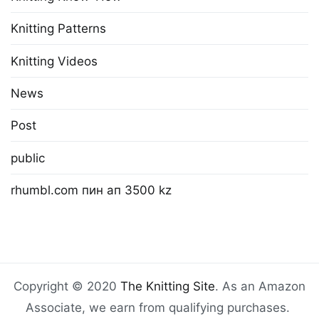
Knitting Patterns
Knitting Videos
News
Post
public
rhumbl.com пин ап 3500 kz
Copyright © 2020
The Knitting Site
. As an Amazon
Associate, we earn from qualifying purchases.