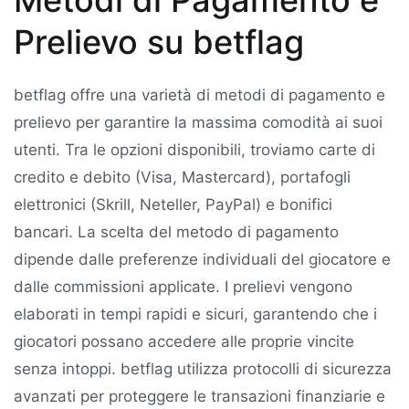
Prelievo su betflag
betflag offre una varietà di metodi di pagamento e
prelievo per garantire la massima comodità ai suoi
utenti. Tra le opzioni disponibili, troviamo carte di
credito e debito (Visa, Mastercard), portafogli
elettronici (Skrill, Neteller, PayPal) e bonifici
bancari. La scelta del metodo di pagamento
dipende dalle preferenze individuali del giocatore e
dalle commissioni applicate. I prelievi vengono
elaborati in tempi rapidi e sicuri, garantendo che i
giocatori possano accedere alle proprie vincite
senza intoppi. betflag utilizza protocolli di sicurezza
avanzati per proteggere le transazioni finanziarie e