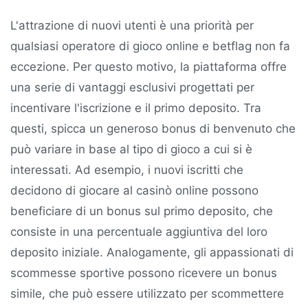
L'attrazione di nuovi utenti è una priorità per
qualsiasi operatore di gioco online e betflag non fa
eccezione. Per questo motivo, la piattaforma offre
una serie di vantaggi esclusivi progettati per
incentivare l'iscrizione e il primo deposito. Tra
questi, spicca un generoso bonus di benvenuto che
può variare in base al tipo di gioco a cui si è
interessati. Ad esempio, i nuovi iscritti che
decidono di giocare al casinò online possono
beneficiare di un bonus sul primo deposito, che
consiste in una percentuale aggiuntiva del loro
deposito iniziale. Analogamente, gli appassionati di
scommesse sportive possono ricevere un bonus
simile, che può essere utilizzato per scommettere