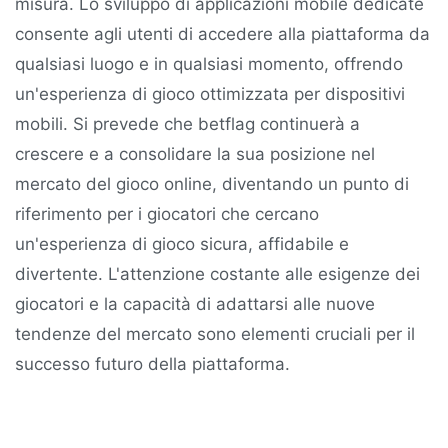
misura. Lo sviluppo di applicazioni mobile dedicate
consente agli utenti di accedere alla piattaforma da
qualsiasi luogo e in qualsiasi momento, offrendo
un'esperienza di gioco ottimizzata per dispositivi
mobili. Si prevede che betflag continuerà a
crescere e a consolidare la sua posizione nel
mercato del gioco online, diventando un punto di
riferimento per i giocatori che cercano
un'esperienza di gioco sicura, affidabile e
divertente. L'attenzione costante alle esigenze dei
giocatori e la capacità di adattarsi alle nuove
tendenze del mercato sono elementi cruciali per il
successo futuro della piattaforma.