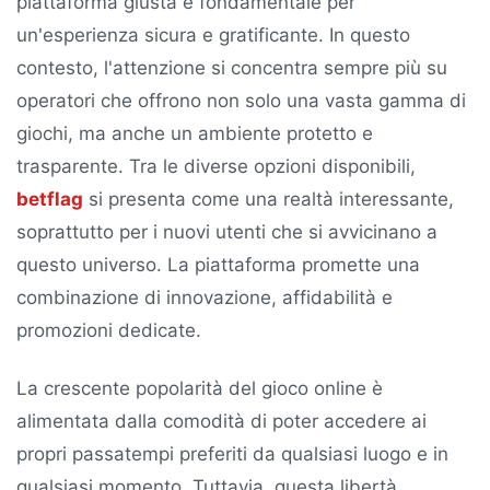
piattaforma giusta è fondamentale per
un'esperienza sicura e gratificante. In questo
contesto, l'attenzione si concentra sempre più su
operatori che offrono non solo una vasta gamma di
giochi, ma anche un ambiente protetto e
trasparente. Tra le diverse opzioni disponibili,
betflag
si presenta come una realtà interessante,
soprattutto per i nuovi utenti che si avvicinano a
questo universo. La piattaforma promette una
combinazione di innovazione, affidabilità e
promozioni dedicate.
La crescente popolarità del gioco online è
alimentata dalla comodità di poter accedere ai
propri passatempi preferiti da qualsiasi luogo e in
qualsiasi momento. Tuttavia, questa libertà