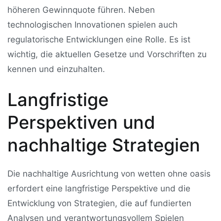
höheren Gewinnquote führen. Neben
technologischen Innovationen spielen auch
regulatorische Entwicklungen eine Rolle. Es ist
wichtig, die aktuellen Gesetze und Vorschriften zu
kennen und einzuhalten.
Langfristige
Perspektiven und
nachhaltige Strategien
Die nachhaltige Ausrichtung von wetten ohne oasis
erfordert eine langfristige Perspektive und die
Entwicklung von Strategien, die auf fundierten
Analysen und verantwortungsvollem Spielen