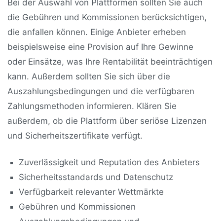
Bei der Auswahl von Plattformen sollten Sie auch
die Gebühren und Kommissionen berücksichtigen,
die anfallen können. Einige Anbieter erheben
beispielsweise eine Provision auf Ihre Gewinne
oder Einsätze, was Ihre Rentabilität beeinträchtigen
kann. Außerdem sollten Sie sich über die
Auszahlungsbedingungen und die verfügbaren
Zahlungsmethoden informieren. Klären Sie
außerdem, ob die Plattform über seriöse Lizenzen
und Sicherheitszertifikate verfügt.
Zuverlässigkeit und Reputation des Anbieters
Sicherheitsstandards und Datenschutz
Verfügbarkeit relevanter Wettmärkte
Gebühren und Kommissionen