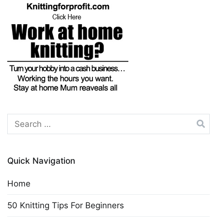
Search
for:
Quick Navigation
Home
50 Knitting Tips For Beginners