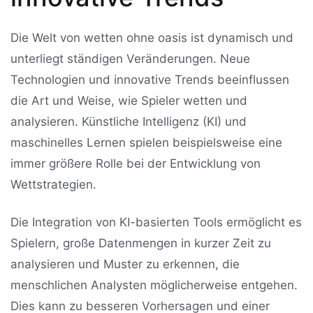
Die Welt von wetten ohne oasis ist dynamisch und
unterliegt ständigen Veränderungen. Neue
Technologien und innovative Trends beeinflussen
die Art und Weise, wie Spieler wetten und
analysieren. Künstliche Intelligenz (KI) und
maschinelles Lernen spielen beispielsweise eine
immer größere Rolle bei der Entwicklung von
Wettstrategien.
Die Integration von KI-basierten Tools ermöglicht es
Spielern, große Datenmengen in kurzer Zeit zu
analysieren und Muster zu erkennen, die
menschlichen Analysten möglicherweise entgehen.
Dies kann zu besseren Vorhersagen und einer