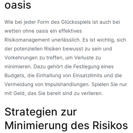
oasis
Wie bei jeder Form des Glücksspiels ist auch bei
wetten ohne oasis ein effektives
Risikomanagement unerlässlich. Es ist wichtig, sich
der potenziellen Risiken bewusst zu sein und
Vorkehrungen zu treffen, um Verluste zu
minimieren. Dazu gehört die Festlegung eines
Budgets, die Einhaltung von Einsatzlimits und die
Vermeidung von Impulshandlungen. Spielen Sie nur
mit Geld, das Sie bereit sind zu verlieren.
Strategien zur
Minimierung des Risikos