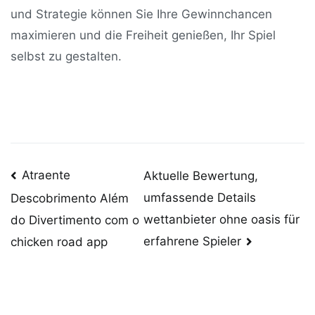
und Strategie können Sie Ihre Gewinnchancen
maximieren und die Freiheit genießen, Ihr Spiel
selbst zu gestalten.
Post
Atraente
Aktuelle Bewertung,
umfassende Details
Descobrimento Além
navigation
wettanbieter ohne oasis für
do Divertimento com o
erfahrene Spieler
chicken road app