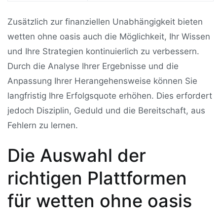
Zusätzlich zur finanziellen Unabhängigkeit bieten
wetten ohne oasis auch die Möglichkeit, Ihr Wissen
und Ihre Strategien kontinuierlich zu verbessern.
Durch die Analyse Ihrer Ergebnisse und die
Anpassung Ihrer Herangehensweise können Sie
langfristig Ihre Erfolgsquote erhöhen. Dies erfordert
jedoch Disziplin, Geduld und die Bereitschaft, aus
Fehlern zu lernen.
Die Auswahl der
richtigen Plattformen
für wetten ohne oasis