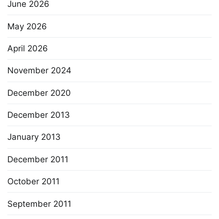
June 2026
May 2026
April 2026
November 2024
December 2020
December 2013
January 2013
December 2011
October 2011
September 2011