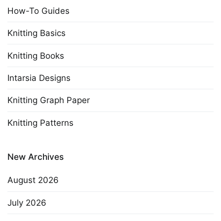
How-To Guides
Knitting Basics
Knitting Books
Intarsia Designs
Knitting Graph Paper
Knitting Patterns
New Archives
August 2026
July 2026