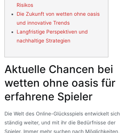
Risikos
Die Zukunft von wetten ohne oasis
und innovative Trends
Langfristige Perspektiven und
nachhaltige Strategien
Aktuelle Chancen bei
wetten ohne oasis für
erfahrene Spieler
Die Welt des Online-Glücksspiels entwickelt sich
ständig weiter, und mit ihr die Bedürfnisse der
Spieler. Immer mehr suchen nach Möglichkeiten,