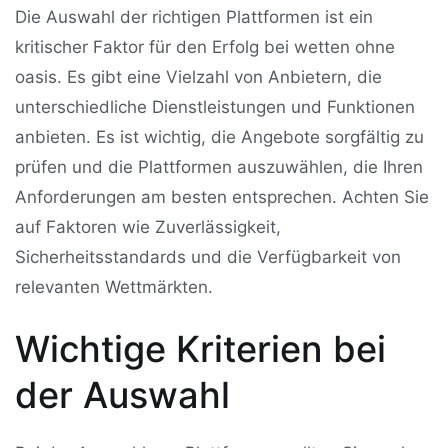
Die Auswahl der richtigen Plattformen ist ein
kritischer Faktor für den Erfolg bei wetten ohne
oasis. Es gibt eine Vielzahl von Anbietern, die
unterschiedliche Dienstleistungen und Funktionen
anbieten. Es ist wichtig, die Angebote sorgfältig zu
prüfen und die Plattformen auszuwählen, die Ihren
Anforderungen am besten entsprechen. Achten Sie
auf Faktoren wie Zuverlässigkeit,
Sicherheitsstandards und die Verfügbarkeit von
relevanten Wettmärkten.
Wichtige Kriterien bei
der Auswahl