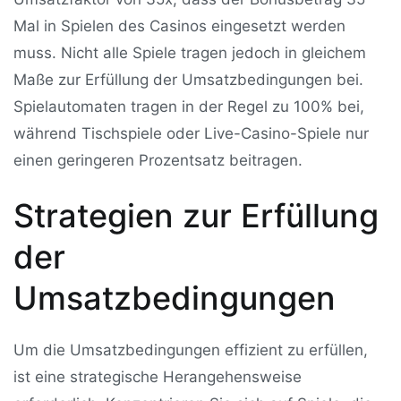
Mal in Spielen des Casinos eingesetzt werden
muss. Nicht alle Spiele tragen jedoch in gleichem
Maße zur Erfüllung der Umsatzbedingungen bei.
Spielautomaten tragen in der Regel zu 100% bei,
während Tischspiele oder Live-Casino-Spiele nur
einen geringeren Prozentsatz beitragen.
Strategien zur Erfüllung
der
Umsatzbedingungen
Um die Umsatzbedingungen effizient zu erfüllen,
ist eine strategische Herangehensweise