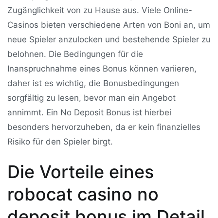
Zugänglichkeit von zu Hause aus. Viele Online-
Casinos bieten verschiedene Arten von Boni an, um
neue Spieler anzulocken und bestehende Spieler zu
belohnen. Die Bedingungen für die
Inanspruchnahme eines Bonus können variieren,
daher ist es wichtig, die Bonusbedingungen
sorgfältig zu lesen, bevor man ein Angebot
annimmt. Ein No Deposit Bonus ist hierbei
besonders hervorzuheben, da er kein finanzielles
Risiko für den Spieler birgt.
Die Vorteile eines
robocat casino no
deposit bonus im Detail