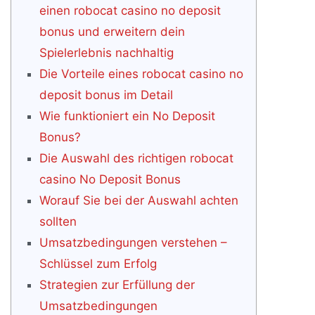
einen robocat casino no deposit
bonus und erweitern dein
Spielerlebnis nachhaltig
Die Vorteile eines robocat casino no
deposit bonus im Detail
Wie funktioniert ein No Deposit
Bonus?
Die Auswahl des richtigen robocat
casino No Deposit Bonus
Worauf Sie bei der Auswahl achten
sollten
Umsatzbedingungen verstehen –
Schlüssel zum Erfolg
Strategien zur Erfüllung der
Umsatzbedingungen