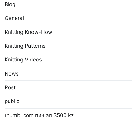
Blog
General
Knitting Know-How
Knitting Patterns
Knitting Videos
News
Post
public
rhumbl.com пин ап 3500 kz