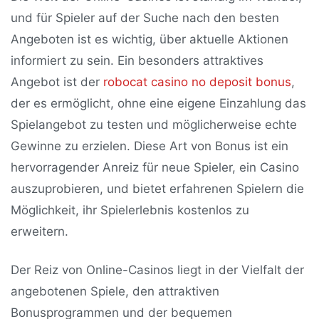
und für Spieler auf der Suche nach den besten
Angeboten ist es wichtig, über aktuelle Aktionen
informiert zu sein. Ein besonders attraktives
Angebot ist der
robocat casino no deposit bonus
,
der es ermöglicht, ohne eine eigene Einzahlung das
Spielangebot zu testen und möglicherweise echte
Gewinne zu erzielen. Diese Art von Bonus ist ein
hervorragender Anreiz für neue Spieler, ein Casino
auszuprobieren, und bietet erfahrenen Spielern die
Möglichkeit, ihr Spielerlebnis kostenlos zu
erweitern.
Der Reiz von Online-Casinos liegt in der Vielfalt der
angebotenen Spiele, den attraktiven
Bonusprogrammen und der bequemen