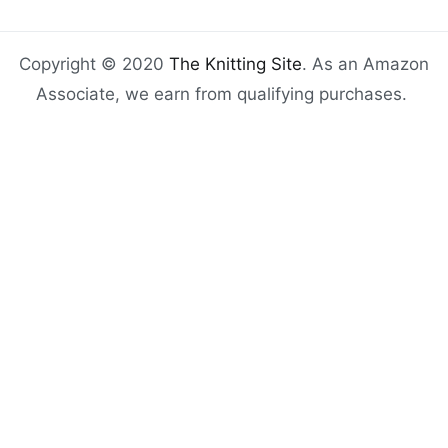
Copyright © 2020
The Knitting Site
. As an Amazon
Associate, we earn from qualifying purchases.