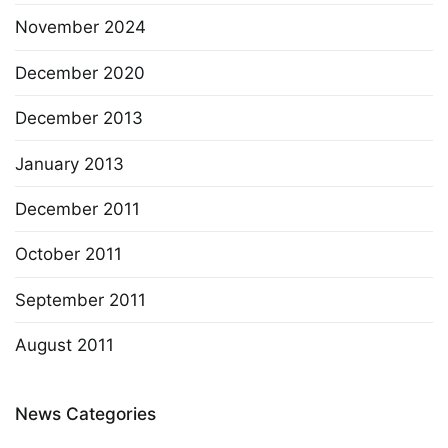
November 2024
December 2020
December 2013
January 2013
December 2011
October 2011
September 2011
August 2011
News Categories