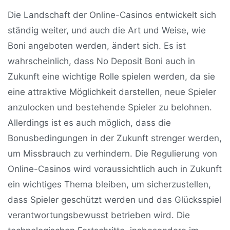
Die Landschaft der Online-Casinos entwickelt sich
ständig weiter, und auch die Art und Weise, wie
Boni angeboten werden, ändert sich. Es ist
wahrscheinlich, dass No Deposit Boni auch in
Zukunft eine wichtige Rolle spielen werden, da sie
eine attraktive Möglichkeit darstellen, neue Spieler
anzulocken und bestehende Spieler zu belohnen.
Allerdings ist es auch möglich, dass die
Bonusbedingungen in der Zukunft strenger werden,
um Missbrauch zu verhindern. Die Regulierung von
Online-Casinos wird voraussichtlich auch in Zukunft
ein wichtiges Thema bleiben, um sicherzustellen,
dass Spieler geschützt werden und das Glücksspiel
verantwortungsbewusst betrieben wird. Die