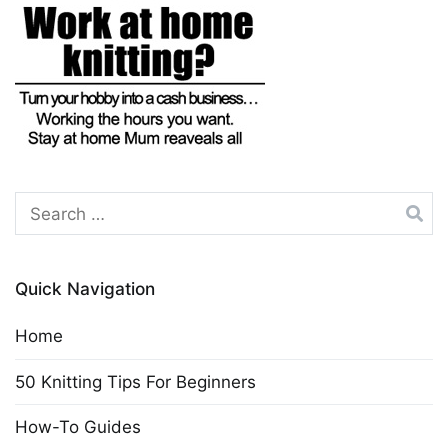
Search
for:
Quick Navigation
Home
50 Knitting Tips For Beginners
How-To Guides