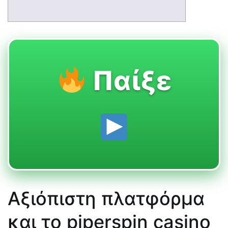
Παίξε
Αξιόπιστη πλατφόρμα
και το piperspin casino