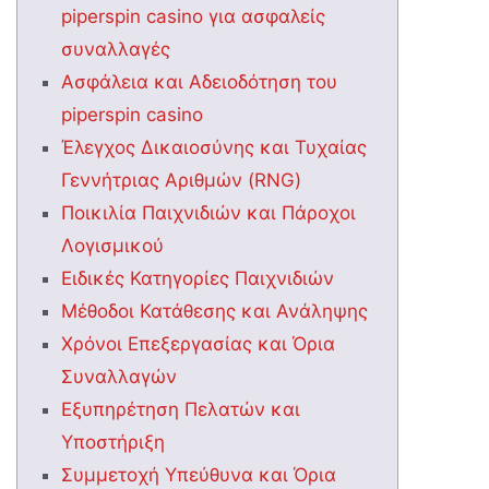
piperspin casino για ασφαλείς
συναλλαγές
Ασφάλεια και Αδειοδότηση του
piperspin casino
Έλεγχος Δικαιοσύνης και Τυχαίας
Γεννήτριας Αριθμών (RNG)
Ποικιλία Παιχνιδιών και Πάροχοι
Λογισμικού
Ειδικές Κατηγορίες Παιχνιδιών
Μέθοδοι Κατάθεσης και Ανάληψης
Χρόνοι Επεξεργασίας και Όρια
Συναλλαγών
Εξυπηρέτηση Πελατών και
Υποστήριξη
Συμμετοχή Υπεύθυνα και Όρια