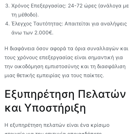
Χρόνος Επεξεργασίας: 24-72 ώρες (ανάλογα με
τη μέθοδο).
Έλεγχος Ταυτότητας: Απαιτείται για αναλήψεις
άνω των 2.000€.
Η διαφάνεια όσον αφορά τα όρια συναλλαγών και
τους χρόνους επεξεργασίας είναι σημαντική για
την οικοδόμηση εμπιστοσύνης και τη διασφάλιση
μιας θετικής εμπειρίας για τους παίκτες.
Εξυπηρέτηση Πελατών
και Υποστήριξη
Η εξυπηρέτηση πελατών είναι ένα κρίσιμο