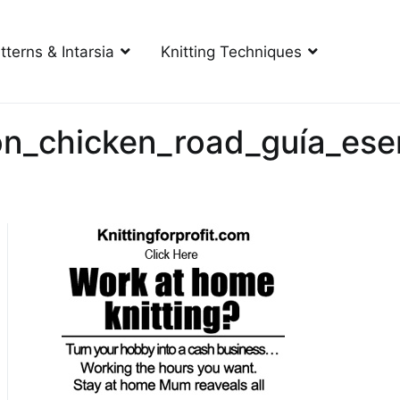
tterns & Intarsia
Knitting Techniques
n_chicken_road_guía_esen