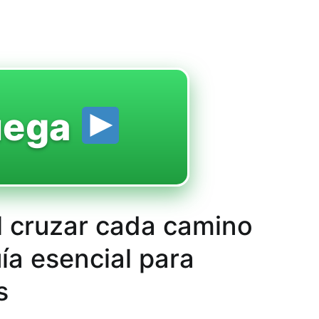
uega
l cruzar cada camino
ía esencial para
s