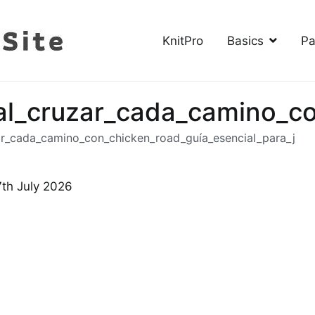
KnitPro
Basics
Pa
The Knitting Site
How to knit, free videos, free patterns
al_cruzar_cada_camino_co
ar_cada_camino_con_chicken_road_guía_esencial_para_j
7th July 2026