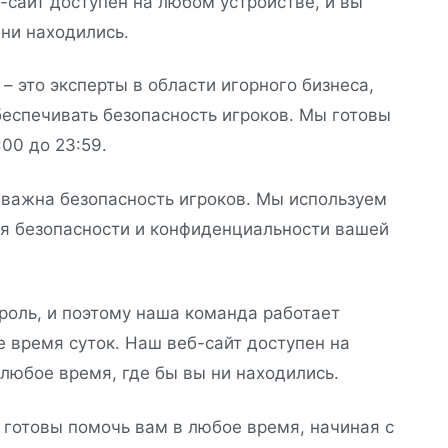
-сайт доступен на любом устройстве, и вы
 ни находились.
 это эксперты в области игорного бизнеса,
беспечивать безопасность игроков. Мы готовы
00 до 23:59.
ак важна безопасность игроков. Мы используем
я безопасности и конфиденциальности вашей
роль, и поэтому наша команда работает
е время суток. Наш веб-сайт доступен на
 любое время, где бы вы ни находились.
готовы помочь вам в любое время, начиная с