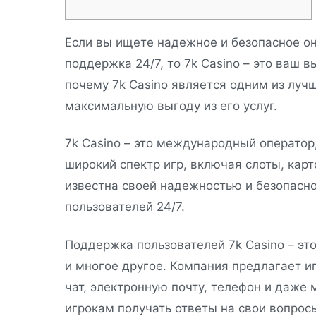
Если вы ищете надежное и безопасное он
поддержка 24/7, то 7k Casino – это ваш 
почему 7k Casino является одним из луч
максимальную выгоду из его услуг.
7k Casino – это международный оператор
широкий спектр игр, включая слоты, карт
известна своей надежностью и безопасн
пользователей 24/7.
Поддержка пользователей 7k Casino – это
и многое другое. Компания предлагает и
чат, электронную почту, телефон и даже
игрокам получать ответы на свои вопрос