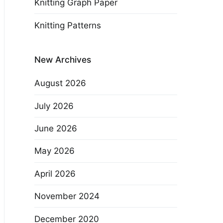
Knitting Graph Paper
Knitting Patterns
New Archives
August 2026
July 2026
June 2026
May 2026
April 2026
November 2024
December 2020