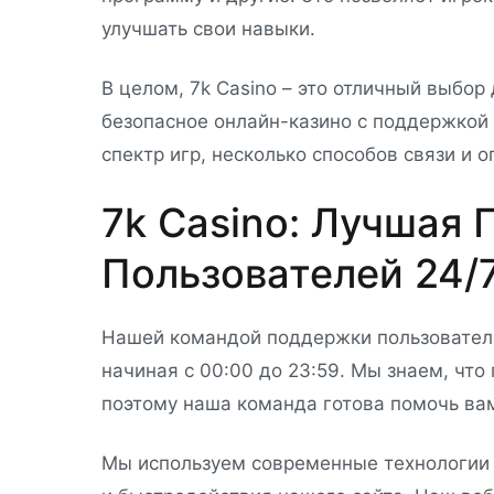
улучшать свои навыки.
В целом, 7k Casino – это отличный выбор
безопасное онлайн-казино с поддержкой 
спектр игр, несколько способов связи и 
7k Casino: Лучшая
Пользователей 24/
Нашей командой поддержки пользователе
начиная с 00:00 до 23:59. Мы знаем, что
поэтому наша команда готова помочь вам
Мы используем современные технологии