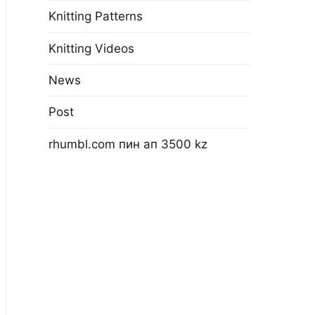
Knitting Patterns
Knitting Videos
News
Post
rhumbl.com пин ап 3500 kz