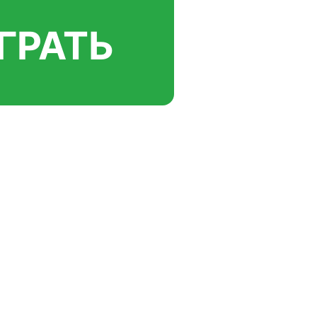
ГРАТЬ