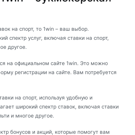
ок на спорт, то 1win – ваш выбор.
й спектр услуг, включая ставки на спорт,
ое другое.
ся на официальном сайте 1win. Это можно
форму регистрации на сайте. Вам потребуется
авки на спорт, используя удобную и
лагает широкий спектр ставок, включая ставки
льти и многое другое.
ктр бонусов и акций, которые помогут вам