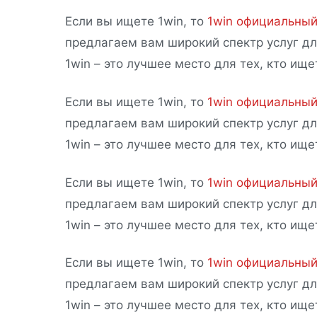
Если вы ищете 1win, то
1win официальный
предлагаем вам широкий спектр услуг для
1win – это лучшее место для тех, кто ищ
Если вы ищете 1win, то
1win официальный
предлагаем вам широкий спектр услуг для
1win – это лучшее место для тех, кто ищ
Если вы ищете 1win, то
1win официальный
предлагаем вам широкий спектр услуг для
1win – это лучшее место для тех, кто ищ
Если вы ищете 1win, то
1win официальный
предлагаем вам широкий спектр услуг для
1win – это лучшее место для тех, кто ищ