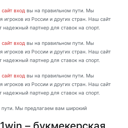
 сайт вход
вы на правильном пути. Мы
 игроков из России и других стран. Наш сайт
ет надежный партнер для ставок на спорт.
 сайт вход
вы на правильном пути. Мы
 игроков из России и других стран. Наш сайт
ет надежный партнер для ставок на спорт.
 сайт вход
вы на правильном пути. Мы
 игроков из России и других стран. Наш сайт
ет надежный партнер для ставок на спорт.
м пути. Мы предлагаем вам широкий
1win – букмекерская