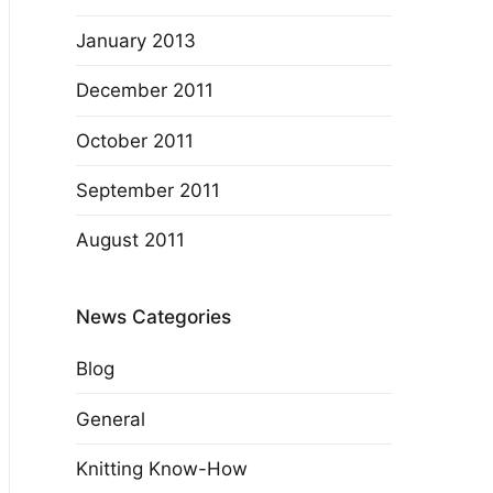
January 2013
December 2011
October 2011
September 2011
August 2011
News Categories
Blog
General
Knitting Know-How