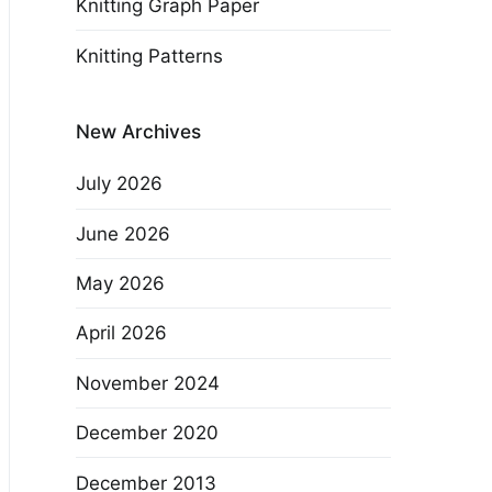
Knitting Graph Paper
Knitting Patterns
New Archives
July 2026
June 2026
May 2026
April 2026
November 2024
December 2020
December 2013