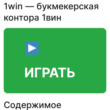
1win — букмекерская
контора 1вин
ИГРАТЬ
Содержимое