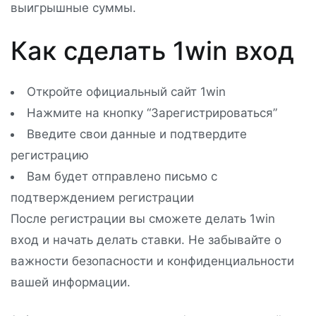
выигрышные суммы.
Как сделать 1win вход
Откройте официальный сайт 1win
Нажмите на кнопку “Зарегистрироваться”
Введите свои данные и подтвердите
регистрацию
Вам будет отправлено письмо с
подтверждением регистрации
После регистрации вы сможете делать 1win
вход и начать делать ставки. Не забывайте о
важности безопасности и конфиденциальности
вашей информации.