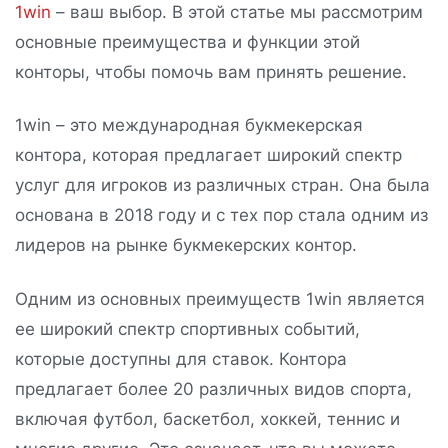
1win
– ваш выбор. В этой статье мы рассмотрим
основные преимущества и функции этой
конторы, чтобы помочь вам принять решение.
1win – это международная букмекерская
контора, которая предлагает широкий спектр
услуг для игроков из различных стран. Она была
основана в 2018 году и с тех пор стала одним из
лидеров на рынке букмекерских контор.
Одним из основных преимуществ 1win является
ее широкий спектр спортивных событий,
которые доступны для ставок. Контора
предлагает более 20 различных видов спорта,
включая футбол, баскетбол, хоккей, теннис и