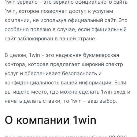
1win зеркало – это зеркало официального сайта
1win, которое позволяет доступ к услугам
компании, не используя официальный сайт. Это
особенно полезно в случае, если официальный
сайт заблокирован в вашей стране.
В целом, 1win – это надежная букмекерская
контора, которая предлагает широкий спектр
услуг и обеспечивает безопасность и
конфиденциальность вашей информации. Если
вы ищете место, где можно сделать 1win вход и
начать делать ставки, то 1win – ваш выбор.
О компании 1win