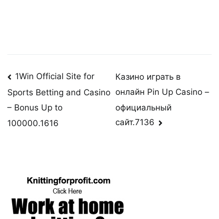
Post
1Win Official Site for
Казино играть в
онлайн Pin Up Casino –
Sports Betting and Casino
navigation
официальный
– Bonus Up to
сайт.7136
100000.1616