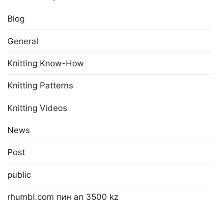
Blog
General
Knitting Know-How
Knitting Patterns
Knitting Videos
News
Post
public
rhumbl.com пин ап 3500 kz