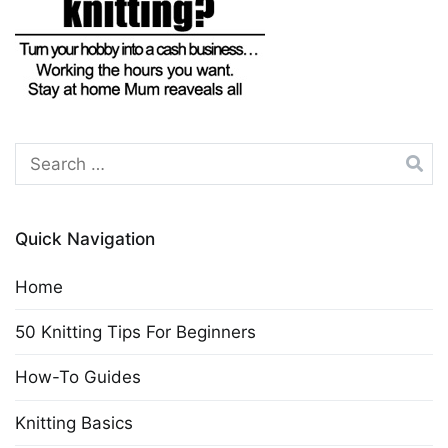
Search
for:
Quick Navigation
Home
50 Knitting Tips For Beginners
How-To Guides
Knitting Basics